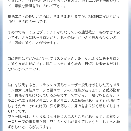
りました。ですからむだ毛で困っている方は、脱毛エステで施術をうけ
て、素敵な素肌を手に入れて下さい。
脱毛エステの良いところは、さまざまありますが、相対的に安いという
点が、その内の一つです。
その中でも、ミュゼプラチナムが行なっている脇脱毛は、ものすごく安
いです。さらに脱毛サロンだと、肌への負担が小さく痛みも少ないの
で、気軽に通うことが出来ます。
自己処理は何だかんだいってリスクが大きい為、それよりは脱毛サロン
に通う方がお勧めです。脱毛エステに通う場合、日焼けを出来るだけし
ない方がベターです。
理由を説明すると、フラッシュ脱毛やレーザー脱毛は照射した光をメラ
ニン色素（真性メラニンと亜メラニンの二種類があります）と反応指せ
て、脱毛が可能になっているからです。ですから、日焼けをしたら、メ
ラニン色素（真性メラニンと亜メラニンの二種類があります）が増えて
しまうため、それだけ光に強く反応して、痛みをより強く感じてしまう
りゆうです。
ワキ毛脱毛は、とりりゆう女性達に人気のところがあります。水着やノ
ースリーブの服を来た際、ワキのムダ毛が見えてしまうと、ちょっと恥
ずかしいところがあります。