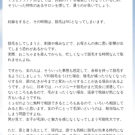
ミュゼプラチナムなどでは、お肌のケアを徹底して行なっているため、
そういった特性のあるサロンを捜して、通うのが良いでしょう。
妊娠をすると、その時期は、脱毛はNGとなってしまいます。
脱毛をしてしまうと、刺激や痛みなどで、お母さんの体に悪い影響が出
てしまう恐れがあるからです。
実際、おこちゃまを産んでからも、忙しくなって脱毛する時間なんて取
れませんよね。
ですから、女の人は、そういった事態も想定して、余裕を持って脱毛す
るようにしましょう。VIO脱毛をうけた場合、陰毛が減ったりなくなった
りする分、尿のむきが今までと変わったりすることがある場合があるよ
うです。さらに、日本では、ハイジニーナ脱毛がまだ完全に浸透してい
ないところもあるので、毛がまったくない場合、温泉で視線が気になる
方もいるようですね。
ミュゼのように無料で相談できるところもあるので、いろいろ相談して
みると良いと思います。女の子にとって毛深いというのは、相当悩んで
しまう問題ですよね。
男が見て、女子が毛深いと魅力を感じなくなってしまう可能性大です。
ただ、昔と違う点として、現代は、誰でも気軽に脱毛が出来る時代にな